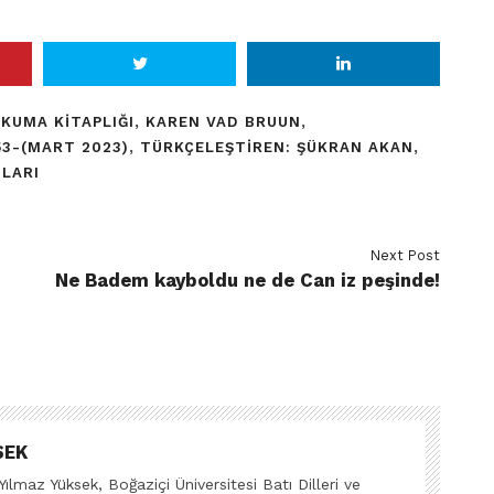
OKUMA KITAPLIĞI
,
KAREN VAD BRUUN
,
53-(MART 2023)
,
TÜRKÇELEŞTIREN: ŞÜKRAN AKAN
,
NLARI
Next Post
Ne Badem kayboldu ne de Can iz peşinde!
SEK
ılmaz Yüksek, Boğaziçi Üniversitesi Batı Dilleri ve