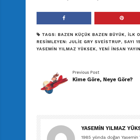
TAGS:
BAZEN KÜÇÜK BAZEN BÜYÜK
,
ILK 
RESIMLEYEN: JULIE GRY SVEISTRUP
,
SAYI 1
YASEMIN YILMAZ YÜKSEK
,
YENI İNSAN YAYI
Previous Post
Kime Göre, Neye Göre?
YASEMIN YILMAZ YÜK
1985 yılında doğan Yasemin Y