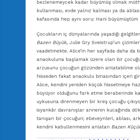
bezlenemeycek kadar büyümüş olmak müthiş 
kullanması, evde yalnız kalması ya da ablasın
kafasında hep aynı soru: Hani büyümüştüm
Çocukların iç dünyalarında yaşadığı gelgitle
Bazen Büyük
, Julie Gry Sveistrup’un çiziml
vaadetmekte. Alice’in her sayfada daha da 
anaokuluna başlamak üzere olan bir çocuğun
arzusunu çocuğun gözünden anlatabilme olan
hisseden fakat anaokulu binasından içeri gi
Alice, kendini yeniden küçük hissetmeye hazı
büyüyor olduğunu fark etme beraberinde kabu
uykusuna direnmeyen bir kreş çocuğu çıkıyor.
isyankâr davranışlar annenin kucağında dök
tanışan bir çocuğun; ebeveynleri, ablası, ark
kendini kabullenmesini anlatan
Bazen Küçü