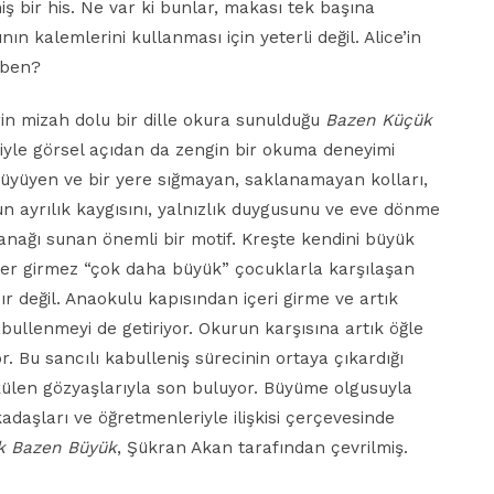
bir his. Ne var ki bunlar, makası tek başına
ın kalemlerini kullanması için yeterli değil. Alice’in
 ben?
rin mizah dolu bir dille okura sunulduğu
Bazen Küçük
eriyle görsel açıdan da zengin bir okuma deneyimi
büyüyen ve bir yere sığmayan, saklanamayan kolları,
 ayrılık kaygısını, yalnızlık duygusunu ve eve dönme
ağı sunan önemli bir motif. Kreşte kendini büyük
rer girmez “çok daha büyük” çocuklarla karşılaşan
r değil. Anaokulu kapısından içeri girme ve artık
llenmeyi de getiriyor. Okurun karşısına artık öğle
 Bu sancılı kabulleniş sürecinin ortaya çıkardığı
ülen gözyaşlarıyla son buluyor. Büyüme olgusuyla
adaşları ve öğretmenleriyle ilişkisi çerçevesinde
k Bazen Büyük
, Şükran Akan tarafından çevrilmiş.