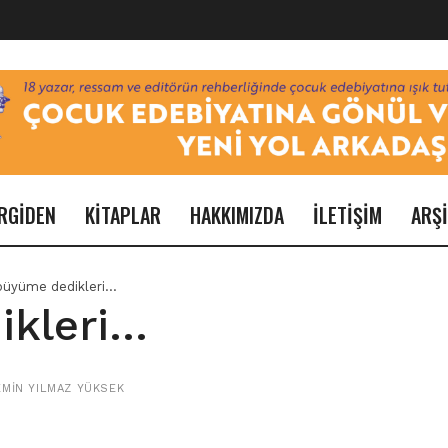
RGİDEN
KİTAPLAR
HAKKIMIZDA
İLETİŞİM
ARŞ
büyüme dedikleri…
ikleri…
EMIN YILMAZ YÜKSEK