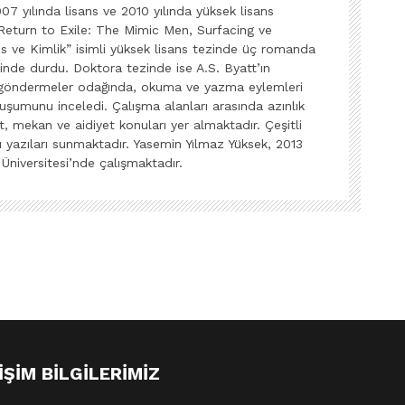
7 yılında lisans ve 2010 yılında yüksek lisans
Return to Exile: The Mimic Men, Surfacing ve
 ve Kimlik” isimli yüksek lisans tezinde üç romanda
inde durdu. Doktora tezinde ise A.S. Byatt’ın
 göndermeler odağında, okuma ve yazma eylemleri
luşumunu inceledi. Çalışma alanları arasında azınlık
t, mekan ve aidiyet konuları yer almaktadır. Çeşitli
ı yazıları sunmaktadır. Yasemin Yılmaz Yüksek, 2013
 Üniversitesi’nde çalışmaktadır.
IŞIM BILGILERIMIZ