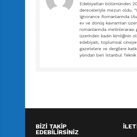
Edebiyatları bölümünden 200
dereceleriyle mezun oldu. “
Ignorance Romanlarında Ulus
ev ve dönüş kavramları üzer
romanlarında metinlerarası
üzerinden kadın kimliğinin o
edebiyatı, toplumsal cinsiye
gazetelere ve dergilere katk
yılından beri İstanbul Teknik
BIZI TAKIP
İLET
EDEBILIRSINIZ