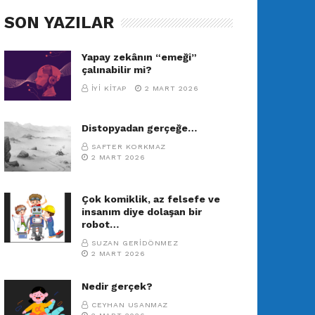
SON YAZILAR
Yapay zekânın “emeği”
çalınabilir mi?
İYI KITAP
2 MART 2026
Distopyadan gerçeğe…
SAFTER KORKMAZ
2 MART 2026
Çok komiklik, az felsefe ve
insanım diye dolaşan bir
robot…
SUZAN GERIDÖNMEZ
2 MART 2026
Nedir gerçek?
CEYHAN USANMAZ