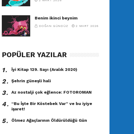
2 MART 2026
Benim ikinci beynim
DOĞAN GÜNDÜZ
2 MART 2026
POPÜLER YAZILAR
1․
İyi Kitap 129. Sayı (Aralık 2020)
2․
Şehrin güneşli hali
3․
Az nostalji çok eğlence: FOTOROMAN
4․
“Bu İşte Bir Köstebek Var” ve bu iyiye
işaret!
5․
Ölmez Ağaçlarının Öldürüldüğü Gün