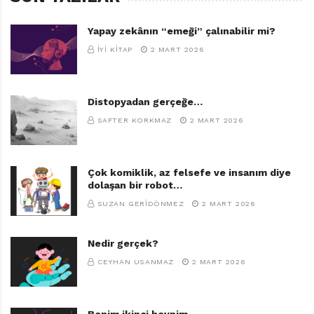
Yapay zekânın “emeği” çalınabilir mi?
İYI KITAP
2 MART 2026
Distopyadan gerçeğe…
SAFTER KORKMAZ
2 MART 2026
Çok komiklik, az felsefe ve insanım diye
dolaşan bir robot…
SUZAN GERIDÖNMEZ
2 MART 2026
Nedir gerçek?
CEYHAN USANMAZ
2 MART 2026
Benim ikinci beynim