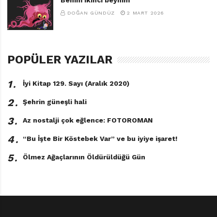
DOĞAN GÜNDÜZ
2 MART 2026
POPÜLER YAZILAR
1․
İyi Kitap 129. Sayı (Aralık 2020)
2․
Şehrin güneşli hali
3․
Az nostalji çok eğlence: FOTOROMAN
4․
“Bu İşte Bir Köstebek Var” ve bu iyiye işaret!
5․
Ölmez Ağaçlarının Öldürüldüğü Gün