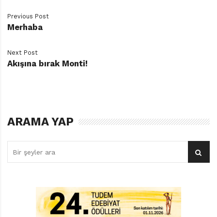
Previous Post
Merhaba
İndirmek için
tıklayın…
Next Post
Akışına bırak Monti!
ARAMA YAP