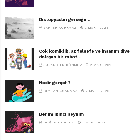
güzel ve “doğru” gelir ki, bu à la mode kapılmışlığın
ardında bazı olası “daha doğru”ların yatabileceğini
aklımıza getiremeyebiliriz.
Distopyadan gerçeğe…
SAFTER KORKMAZ
2 MART 2026
Eh, çocuk deyince işlerin zorlaşması biraz da en
kusursuza yakın görünen düşünüşün ve yaklaşımın bile
sorgulanmasında yatıyor. İyi ki de öyle…
Çok komiklik, az felsefe ve insanım diye
dolaşan bir robot…
SUZAN GERIDÖNMEZ
2 MART 2026
Nedir gerçek?
CEYHAN USANMAZ
2 MART 2026
Benim ikinci beynim
DOĞAN GÜNDÜZ
2 MART 2026