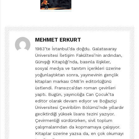
kitap” gibi geniş bir kategoriyi ifade eden, bu açıdan da
yetersiz bir karşılıkla anılamayacak picture book’u özel
bir tür olarak anlamanın ve adlandırmanın zamanı
geldi de geçiyor. Fikrin ve metnin resim olmaksızın hiç
MEHMET ERKURT
sayılacağı bu türün nasıl bir ortaklıkla hayat bulduğunu
da bu yolla anlamamız kolaylaşacak.
1983’te İstanbul’da doğdu. Galatasaray
Üniversitesi İletişim Fakültesi’nin ardından,
Günışığı Kitaplığı’nda, basınla ilişkiler,
Frédéric Maupomé’nin yazıp Stéphane Sénégas’nın
sosyal medya ve tanıtım içerikleri üzerine
resimlediği Duvar suya sabuna dokunan, hayata
yoğunlaştıktan sonra, yayınevinin gençlik
gündelik davranışların ötesinden bakan, insanı ve
kitapları markası ON8’in editörlüğünü
güncel olanı toplumsal, evrensel gerçekliğine oturtan,
üstlendi. Fransızca’dan roman çevirileri
yaptı. Bugün, yayıncılığa Can Çocuk’ta
kapsamlı ve kavramsal düşünüşü mümkün kılan
editör olarak devam ediyor ve Boğaziçi
kitaplardan. İnsanların, toplumların, halkların nasıl
Üniversitesi Çeviribilim Bölümü’nde yıllardır
bölünebileceğine, ayrı düşürülebileceğine, birbirine
geciktirdiği yüksek lisans tezini yazıyor.
Çevirmenliği sürdürürken, sivil toplum
erişemez hâle getirilebileceğine ve kısıtlanabileceğine
çalışmalarından da kopmamaya çalışıyor.
dair, geçmişte örneğini bulurken bugün de yaşanmakta
Kitaplar üzerine yazsa da, en çok okumayı
olan pek çok hakikati “oyun oynama hakkı” üzerinden