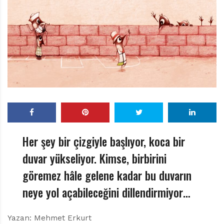
r
ı
D
e
r
g
i
s
i
Her şey bir çizgiyle başlıyor, koca bir
duvar yükseliyor. Kimse, birbirini
göremez hâle gelene kadar bu duvarın
neye yol açabileceğini dillendirmiyor…
Yazan: Mehmet Erkurt