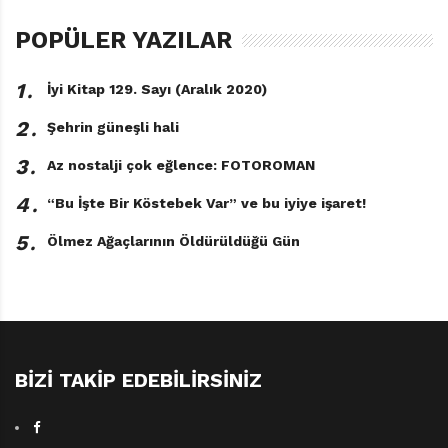
POPÜLER YAZILAR
Duvar
1․
İyi Kitap 129. Sayı (Aralık 2020)
Frédéric Maupomé
Resimleyen: Stéphane Sénégas
2․
Şehrin güneşli hali
Türkçeleştiren: Damla
Kellecioğlu
3․
Az nostalji çok eğlence: FOTOROMAN
Uçanbalık Yayınları, 48 sayfa
4․
“Bu İşte Bir Köstebek Var” ve bu iyiye işaret!
5․
Ölmez Ağaçlarının Öldürüldüğü Gün
BIZI TAKIP EDEBILIRSINIZ