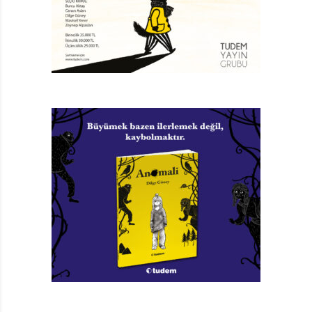
artık ipuçlarına karşı çok daha uyanık ve faal olmasını
sağlıyor… Bu olumlu sonucun ne kadarı insanlığın
gerçeği ne kadarı yazarın emeli olduğu elbette tartışılır.
İktidarların geçit vermemeye çalıştığı bu uyanışın
gerçekleşmesi için belli bir romantizme sahip olmak
kaçınılmaz.
Tam da bu romantizm içinde, ben de bir “çizgi”ye
tosladım. Duvar üzerine düşünürken, adını koyamadığım
bir kuşku yakamı bırakmıyordu. İyi ki bu tanımsız
kuşkuyu “hep düşünen” sevdiklerimden biriyle
konuşmuşum. Bu engin ve zenginleştirici romantizm
içinde tekrarlanan eğilimlerden birini fark etmemi ve
sorgulamamı o sağladı.
Biz yetişkinler, çocuklar için yazarken; öykünün içinde
onları umudun, dönüşümün esas aktörü olarak