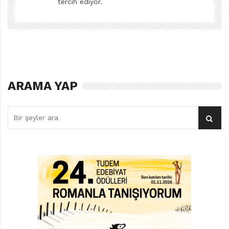
tercih ediyor.
imgeliyor. Her şey bir çizgiyle başlıyor, derken koca bir
duvar yükseliyor. Kimse, birbirini göremez hâle gelene
kadar bu duvarın neye yol açabileceğini dillendirmiyor…
Elbette umutsuzluğa yer yok, çünkü duvar, küçük
eylemlerin birleşmesiyle tekrar yıkılıyor. Kayıtsızlığa ya
da susmaya dönük eleştiri, eylemle edinilecek başarının
ARAMA YAP
müjdesine evriliyor… Kitabın orijinal adı da ortadaki
gerçeğe şiirsel bir derinlik katmakla kalmıyor, gerçeğin
bir diğer yüzünü ortaya koyuyor: On l’a à peine
remarqué, “onu zar zor fark ettik” ya da “onu az daha
fark edemiyorduk” derken, içinde yaşadığımız siyasi
bağlamın, bir şeyleri çıkarına göre biçimlerken
kayıtsızlık ya da ataletten nasıl beslendiğini hatırlatıyor.
Sonraki adım ise bellek. İnsanın savaşı, kopuşu,
yalnızlığı deneyimlemesi ve bundan ders çıkarması,