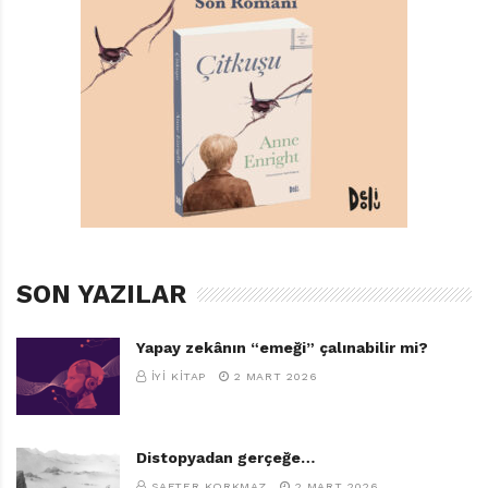
Elys Dolan
Türkçeleştiren: Ümit Mutlu
Editör: Yağmur Yavaş Aydın
Uçanbalık Yayınları, 32 sayfa
TAGS:
BAY TAVŞAN’IN ÇIKOLATA FABRIKASI
,
ELYS DOLAN
,
UÇANBALIK YAYINLARI
,
ÜMIT MUTLU
,
YAĞMUR YAVAŞ AYDIN
SON YAZILAR
Yapay zekânın “emeği” çalınabilir mi?
İYI KITAP
2 MART 2026
Distopyadan gerçeğe…
SAFTER KORKMAZ
2 MART 2026