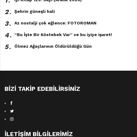
1․
2․
Şehrin güneşli hali
3․
Az nostalji çok eğlence: FOTOROMAN
4․
“Bu İşte Bir Köstebek Var” ve bu iyiye işaret!
5․
Ölmez Ağaçlarının Öldürüldüğü Gün
BIZI TAKIP EDEBILIRSINIZ
İLETIŞIM BILGILERIMIZ