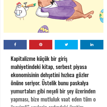
r
ı
D
e
r
g
i
s
i
Kapitalizme küçük bir giriş
mahiyetindeki kitap, serbest piyasa
ekonomisinin dehşetini hızlıca gözler
önüne seriyor. Üstelik bunu paskalya
yumurtaları gibi neşeli bir şey üzerinden
yapması, bize mutluluk vaat eden tüm o