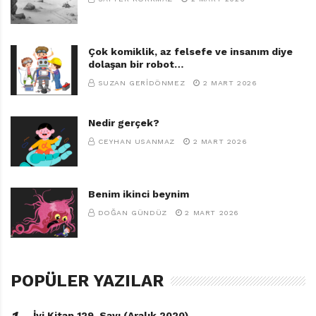
Çok komiklik, az felsefe ve insanım diye
dolaşan bir robot…
SUZAN GERIDÖNMEZ
2 MART 2026
Nedir gerçek?
CEYHAN USANMAZ
2 MART 2026
Benim ikinci beynim
DOĞAN GÜNDÜZ
2 MART 2026
POPÜLER YAZILAR
İyi Kitap 129. Sayı (Aralık 2020)