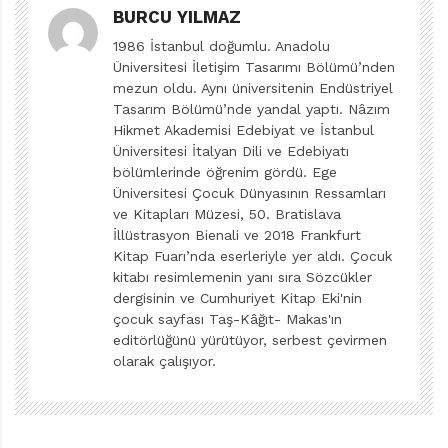
BURCU YILMAZ
uykularından çalan, salata yemelerine imkân
tanımayan bu çalışma şartlarına itiraz ederler de türlü
1986 İstanbul doğumlu. Anadolu
Üniversitesi İletişim Tasarımı Bölümü’nden
uğraşlardan sonra, Bay Tavşan’ın aklı başına gelir.
mezun oldu. Aynı üniversitenin Endüstriyel
Tasarım Bölümü’nde yandal yaptı. Nâzım
Kapitalizme küçük bir giriş mahiyetindeki kitap, serbest
Hikmet Akademisi Edebiyat ve İstanbul
piyasa ekonomisinin dehşetini hızlıca gözler önüne
Üniversitesi İtalyan Dili ve Edebiyatı
seriyor. Üstelik bunu paskalya yumurtaları gibi neşeli
bölümlerinde öğrenim gördü. Ege
Üniversitesi Çocuk Dünyasının Ressamları
bir şey üzerinden yapması, bize mutluluk vaat eden
ve Kitapları Müzesi, 50. Bratislava
tüm o “sevimli” şeylerin ardındaki üretim işleyişini nasıl
İllüstrasyon Bienali ve 2018 Frankfurt
da görmezden geldiğimizi anımsatması açısından
Kitap Fuarı’nda eserleriyle yer aldı. Çocuk
kitabı resimlemenin yanı sıra Sözcükler
önemli. Örgütlü olmanın, takım çalışmasının değerini;
dergisinin ve Cumhuriyet Kitap Eki'nin
çalışanın ihtiyacını gözetmemenin bedelini; herkesi her
çocuk sayfası Taş-Kâğıt- Makas'ın
işe koşmanın, yani nitelikli iş gücüyle niteliksizi
editörlüğünü yürütüyor, serbest çevirmen
birbirinden ayırt etmemenin yol açtığı sonuçları (kitapta
olarak çalışıyor.
bkz. Defne) göstermesinin yanı sıra, sermayeyi elinde
bulundurmanın daima çözüm getirmeyeceğine dair
umut verici bir örnek sunması açısından
Bay Tavşan’ın