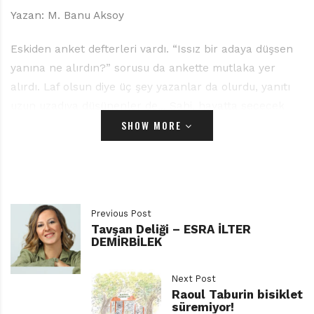
Yazan: M. Banu Aksoy
Eskiden anket defterleri vardı. “Issız bir adaya düşsen
yanına ne alırdın?” sorusu da ankette mutlaka yer
alırdı. Laf olsun diye üç şey yazanlar da olurdu, yanıtı
uzun uzadıya düşünenler de… Sahi, hayatta seçecek
SHOW MORE
sadece üç şeyimiz olsaydı? Düşünmesi, yanıtlaması zor
bir soru. Zaman zaman aklımdan geçer, eşyalarımdan
vazgeçmek zorunda kalsaydım neyi bırakır, neyi alırdım
diye? Bir “yangında kurtarılacaklar” listesi yapmak veya
evden bir bavulla ayrılmak, içinden çıkılması hayli güç
Previous Post
bir mesele.
Tavşan Deliği – ESRA İLTER
DEMİRBİLEK
Günlerden bir gün kasabaya, ardından koca bir bavulu
sürükleyerek bir yabancı gelir. Yorgun ve üzgün
Next Post
görünmektedir. Onu gören kasaba sakinleri -kuş,
Raoul Taburin bisiklet
süremiyor!
tavşan ve tilki- yabancının hikâyesinden çok bavuluyla