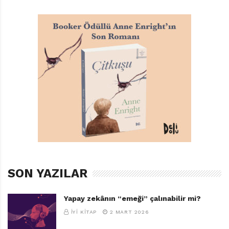
Chris Naylor-Ballesteros
Türkçeleştiren: Melike Hendek
Domingo Yayınları, 32 sayfa
TAGS:
BAVULUMDAKI KIRIK FINCAN
,
CHRIS NAYLOR-BALLESTEROS
,
DOMINGO YAYINLARI
,
ILK OKUMA KITAPLIĞI
,
M. BANU AKSOY
,
SAYI150-ARALIK-2022
,
TÜRKÇELEŞTIREN: MELIKE HENDEK
SON YAZILAR
Yapay zekânın “emeği” çalınabilir mi?
İYI KITAP
2 MART 2026