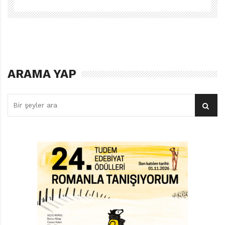
üzerinde konuşacak pek çok konu sunuyor: Farklı olanı
ötekileştirmek, yabancı olanı dışlamak, kişisel sınırlar,
güven ve vicdan muhasebesi. Mülteci sözcüğünü her
gün sıklıkla duyduğumuz bir dönemde üzerine
düşünülecek önemli konular bunlar.
ARAMA YAP
Kalın konturlar, net renkler ve karakterlerin sözleriyle
renklenen yazı tasarımı, kitaba sade ama etkili bir hava
katıyor. Kasabalıların ve yabancının renkleriyle ilgili
tercihler de öyküdeki farklılık meselesini görsel olarak
vurguluyor.
Chris Naylor-Ballesteros’un hem yazıp hem resimlediği
Bavulumdaki Kırık Fincan,
geçmiş yıllarda Pearson
etiketiyle yayımlanmıştı. Domingo tarafından yeniden
basılan kitabın çevirisi Melike Hendek’e ait. Kitabın
2020 yılında Kate Greenaway Madalyası finalistlerinden