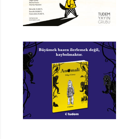
biri olduğunu da ekleyelim.
Bavulumdaki Kırık Fincan