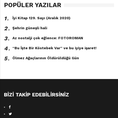
POPÜLER YAZILAR
1․
İyi Kitap 129. Sayı (Aralık 2020)
2․
Şehrin güneşli hali
3․
Az nostalji çok eğlence: FOTOROMAN
4․
“Bu İşte Bir Köstebek Var” ve bu iyiye işaret!
5․
Ölmez Ağaçlarının Öldürüldüğü Gün
BIZI TAKIP EDEBILIRSINIZ