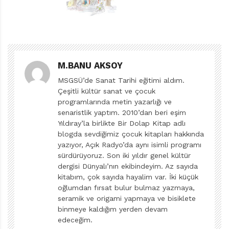
ilgilenirler. Koskoca bavulun içinde bir fincan olduğunu
duyunca şaşırırlar. Yabancı ise bavulda sadece fincan
olmadığını söyleyerek devam eder: Oturup çayını
içebileceği bir masa ve sandalye, çayını demlediği küçük
M.BANU AKSOY
kulübesi ve hatta kulübesinin bulunduğu rüzgârlı tepe
de bavulun içindedir.
MSGSÜ’de Sanat Tarihi eğitimi aldım.
Çeşitli kültür sanat ve çocuk
programlarında metin yazarlığı ve
Bunca şeyi bir bavulla taşımak kolay mı? Yabancı çok
senaristlik yaptım. 2010’dan beri eşim
yorgun olduğunu söyler ve dinlenmeye çekilir. O,
Yıldıray’la birlikte Bir Dolap Kitap adlı
kâbuslarla dolu, tatsız bir uyku uyuyadursun,
blogda sevdiğimiz çocuk kitapları hakkında
yazıyor, Açık Radyo’da aynı isimli programı
diğerlerinin bütün derdi bavulun içinde gerçekte ne
sürdürüyoruz. Son iki yıldır genel kültür
olduğunu görmektir. Bir yandan da gelen yabancıyı
dergisi Dünyalı’nın ekibindeyim. Az sayıda
değerlendirirler. Garip, güven uyandırmayan ve belki de
kitabım, çok sayıda hayalim var. İki küçük
yalan söyleyen biri… Bavulu açmaktan başka çare
oğlumdan fırsat bulur bulmaz yazmaya,
seramik ve origami yapmaya ve bisiklete
yoktur. Büyükçe bir taş bulunur ve…
binmeye kaldığım yerden devam
edeceğim.
Kitap mutlu bir sonla bitiyor gerçi ama biz okurlara da