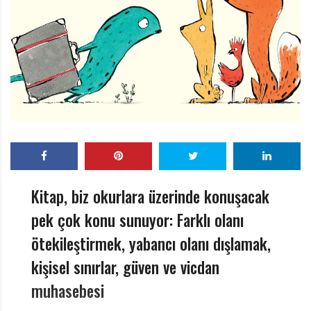
r
ı
D
e
r
g
i
s
i
Kitap, biz okurlara üzerinde konuşacak
pek çok konu sunuyor: Farklı olanı
ötekileştirmek, yabancı olanı dışlamak,
kişisel sınırlar, güven ve vicdan
muhasebesi