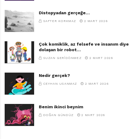
Distopyadan gerçeğe…
SAFTER KORKMAZ
2 MART 2026
Çok komiklik, az felsefe ve insanım diye
dolaşan bir robot…
SUZAN GERIDÖNMEZ
2 MART 2026
Nedir gerçek?
CEYHAN USANMAZ
2 MART 2026
Benim ikinci beynim
DOĞAN GÜNDÜZ
2 MART 2026