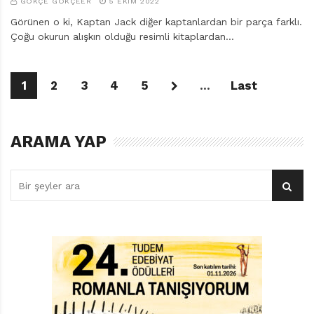
GÖKÇE GÖKÇEER
5 EKIM 2022
Görünen o ki, Kaptan Jack diğer kaptanlardan bir parça farklı.
Çoğu okurun alışkın olduğu resimli kitaplardan…
1
2
3
4
5
...
Last
ARAMA YAP