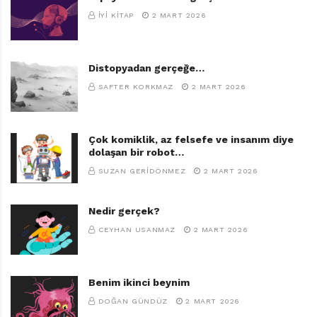
İYI KITAP
2 MART 2026
Distopyadan gerçeğe…
SAFTER KORKMAZ
2 MART 2026
Çok komiklik, az felsefe ve insanım diye
dolaşan bir robot…
SUZAN GERIDÖNMEZ
2 MART 2026
Nedir gerçek?
CEYHAN USANMAZ
2 MART 2026
Benim ikinci beynim
DOĞAN GÜNDÜZ
2 MART 2026