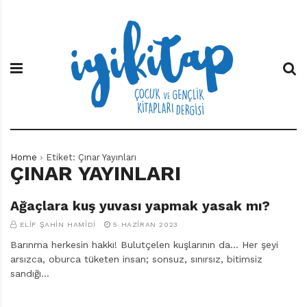
S
İ
Ç
k
y
o
i
i
c
p
K
u
t
i
k
o
t
v
c
a
e
o
p
G
n
e
t
n
e
ç
Home
Etiket:
Çınar Yayınları
n
l
ÇINAR YAYINLARI
t
i
k
Ağaçlara kuş yuvası yapmak yasak mı?
K
i
ELIF ŞAHIN HAMIDI
5 HAZIRAN 2023
t
Barınma herkesin hakkı! Bulutçelen kuşlarının da… Her şeyi
a
arsızca, oburca tüketen insan; sonsuz, sınırsız, bitimsiz
p
sandığı…
l
a