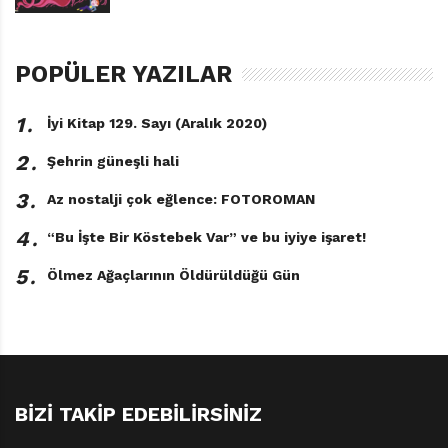
POPÜLER YAZILAR
1․
İyi Kitap 129. Sayı (Aralık 2020)
2․
Şehrin güneşli hali
3․
Az nostalji çok eğlence: FOTOROMAN
4․
“Bu İşte Bir Köstebek Var” ve bu iyiye işaret!
5․
Ölmez Ağaçlarının Öldürüldüğü Gün
BIZI TAKIP EDEBILIRSINIZ