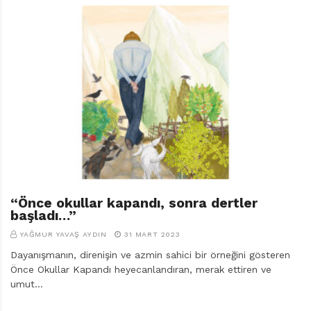
r
ı
D
e
r
g
i
s
i
“Önce okullar kapandı, sonra dertler
başladı…”
YAĞMUR YAVAŞ AYDIN
31 MART 2023
Dayanışmanın, direnişin ve azmin sahici bir örneğini gösteren
Önce Okullar Kapandı heyecanlandıran, merak ettiren ve
umut…