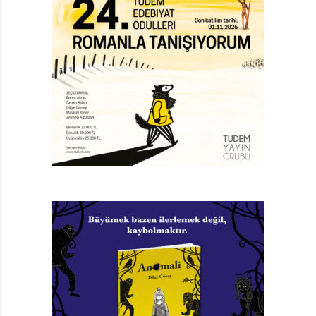
alamamıştı. Gene devreye ilaç girmişti. Baba tarafından
Türk olan Profesör Baha laboratuvarını
ve kendisine sağlanan müthiş mali desteği mi, yoksa
babasının gönlündeki badem gözlü Türk çocukları
korumayı mı seçecekti? Belki de hayatının kararını
verecekti…
İlk iki kitaptaki çok koyu, neredeyse radikal siyasal
eleştiriye Türkçe yazılan çocuk kitaplarında kolay kolay
rastlamıyoruz. Sadece bu küçük çaplı devrim bile,
yazarı kutlamak için yeterli bahane. Anamalcılığı ve
tüketim ilişkilerini bütünsel bir kavrayışa yönlendirerek
çarpıcı şekilde anlatıya yediren yazar, eleştirel bakışın
ucunu cins kalemtıraşla iyice sivriltiyor. Önce
uzaklardaki ülkede, periferide deneyimliyoruz çarkların
dönüşünü. Sonra merkezin fotoğraflarını çekiyoruz.