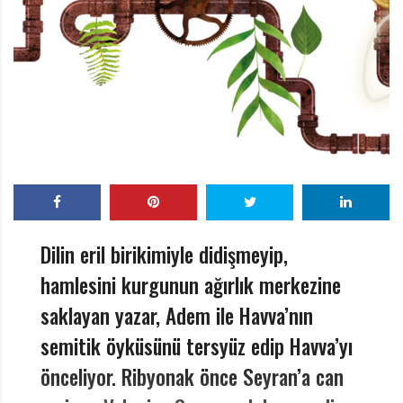
r
ı
D
e
r
g
i
s
i
Dilin eril birikimiyle didişmeyip,
hamlesini kurgunun ağırlık merkezine
saklayan yazar, Adem ile Havva’nın
semitik öyküsünü tersyüz edip Havva’yı
önceliyor. Ribyonak önce Seyran’a can