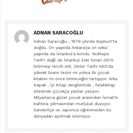
soranların kurduğu -belki de kuramadığı- dünyayı
çocuklara anlatmak için, duyargalarını yüksek
hassasiyete ayarlayıp yola koyulmuştu Miyase
Sertbarut, bundan yıllar yıllar önce. “Kapiland” adıyla
ADNAN SARACOĞLU
kararında anonimleştirdiği nicelik üssünün, Türkiye’de
Adnan Saracoğlu , 1979 yılında Bayburt'ta
yürüttüğü tüketim operasyonunun başarısızlığıyla
doğdu. On yaşında Ankara'ya on sekiz
dalmıştık öyküye. Çocukların şiddet eğilimlerini
yaşında da İstanbul'a kondu. Yeditepe
dindiriyoruz yalanıyla perdeledikleri tüketim şırasını,
Tarih'i değil de İstanbul Eski Yunan Dili'ni
ilaç diye kakalamışlardı okullara. Damağını kaşıtmak
bitirmeyi tercih etti. Dinler Tarihi ABD'da
yüksek lisans tezini mi yoksa ilk çocuk
için zoka yutanlar familyasından olmayan Hayri adlı,
kitabını mı önce bitireceğini tartışıyor. Arka
Marji lakaplı cin gibi çocuğun huysuzluğu bozmuştu
Kapak , İyi Kitap dergilerinde , felahkitap
planları. Mehtap, Marji’nin gönüldaşı ve yoldaşı olarak,
sitesinde çocukça yazılar yazıyor.
Milyarlarca güzel çocuk arasından İsmail'in
bazen köstek çoğu kez destek olmuştu ona. Yazar, iyi
bahtına çıkmasından mutluluk duyuyor.
geçinme yolunu seçmeyip, büyüğünden küçüğüne tüm
Sanskritçe ve Japonca öğrenmeden bu
yöneticilerin yakasına asılmış ve silkeledikçe
dünyadan ayrılmak istemiyor.
silkelemişti. Tutarsızlık, bencillik, umursamazlık, köşe
dönmecilik, sığlık dökülmüştü üzerlerinden; bilinçli