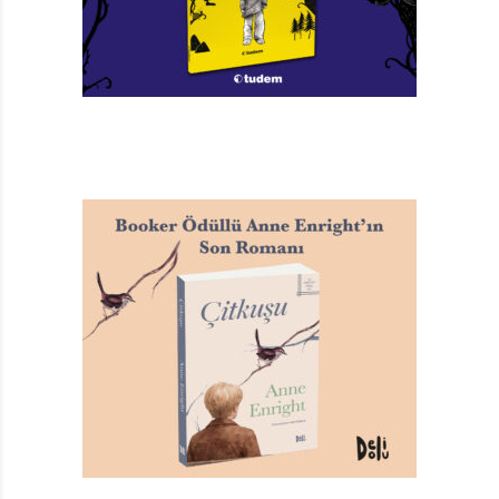
Yoksulluğun ve evsizliğin yasaklandığı ülkede
borçlanmak ve tüketmek şanlı, şerefli bir iş. İstihbarat
merkezini odağa alıp kirli ilişkilerin, demokrasi götürme
işlerinin nasıl tezgahlandığını da gösteriyor yazar. KGK
başkanı Bud, üç kitap boyunca “insan” kötülerin
başında geliyor.
Bunca şey anlatırken, karakter çeperlerini sahici
kılacak ayrıntılar kitabın hemen her yerinde karşımıza
çıkıyor. Tatlı sert çatışmalar, soğuk ya da ince espriler,
ergen jargonu, şakalar, şataşmalar, kılcalları besliyor.
Yazar, ben buradayım demeyi de ihmal etmiyor; üst
kurmacanın selamını söyleyip karakterlerin isimleriyle
eğleniyor. Dizinin son kitabında şakayı bir adım daha
ileri götürüp kitap tavsiye etmeye kadar vardırıyor işi.
Ahmet Midhat’ın kulakları çınlasın!