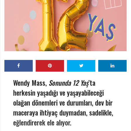
r
ı
D
e
r
g
i
s
i
Wendy Mass,
Sonunda 12 Yaş
’ta
herkesin yaşadığı ve yaşayabileceği
olağan dönemleri ve durumları, dev bir
maceraya ihtiyaç duymadan, sadelikle,
eğlendirerek ele alıyor.