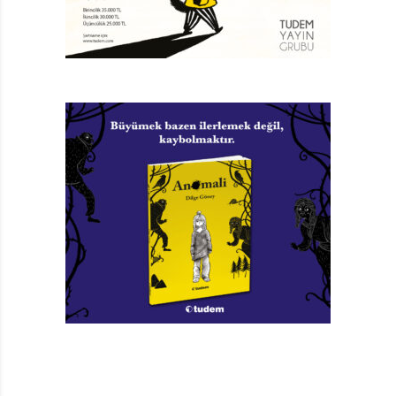
ablalar ağda yapıyor diye ipeksi tüysüzlükte
bacaklarına ne işkenceler etmişlerdir. Artık tek
boynuzlu at baskılı tişört giyen, pembe taç takan,
sizinle Barbie oynayan kızlarla değil; ışıltılı dudak
parlatıcısı süren, pijama partisinde tatlı bakışlı bir
oğlanı hülyalı hülyalı anlatan, havalı kızlarla arkadaşlık
etmek istersiniz. Diğer arkadaşlarınız hep sizden daha
özgür gibi görünürler, en utandıran ebeveynler
sizinkilerdir. Herkes sizden daha havalıdır ve rezil
olmak dünyanın sonunun gelmesi demektir!
Daha önce yine Tudem Yayınları tarafından
11 Yaş Günü
adlı romanı yayımlanan Wendy Mass,
Sonunda 12
Yaş
’ta herkesin yaşadığı ve yaşayabileceği olağan
dönemleri ve durumları, dev bir maceraya ihtiyaç
duymadan, sadelikle, eğlendirerek ele alıyor. 12. yaş
gününe sayılı günler kala Rory’nin midesinde