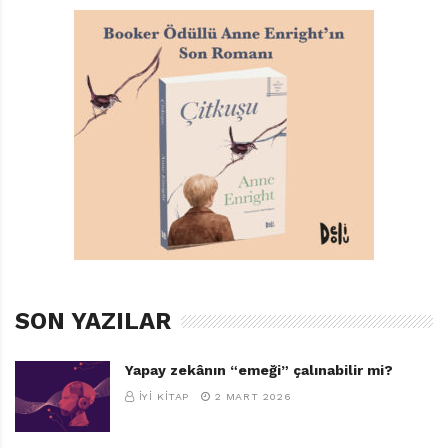
kelebekler uçmaktadır, zira artık o güne değin
yapılmasına izin verilmeyen şeylerin listelerini yaptığı
kutunun kapağını açıp işe koyulabilecektir. Evvela artık
evde yalnız kalabilecektir. Her ne kadar ilk
denemesinde en ufak bir kapı gıcırtısını dahi hortlak
sanıp sürekli annesini arasa da. Onu çocuk, hatta
bebek gibi gösteren kıyafetlerinden ve
oyuncaklarından kurtulmak suretiyle bundan böyle
sabahları bir yetişkin gibi kahve içecek, küveti doldurup
keyif yapabilecek, kendi anahtarıyla eve girip
çıkabilecek, hatta okula tek başına yürüyerek gidip
gelebilecektir. Okulda öğle tatillerinde evden getirdiği
SON YAZILAR
sağlıklı yemekleri yemek yerine, herkes gibi kantine
gidecek, yemek sırasında sosyalleşmek için tatsız
Yapay zekânın “emeği” çalınabilir mi?
tutsuz da olsa okul yemeklerini yiyecektir. Havalı
İYI KITAP
2 MART 2026
görünmesine engel olan her türlü unsurdan acilen
sıyrılması gerekmektedir. Kitaplarla arası “fazla” iyi