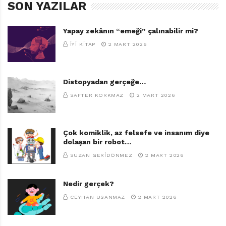
SON YAZILAR
Yapay zekânın “emeği” çalınabilir mi?
İYI KITAP
2 MART 2026
Distopyadan gerçeğe…
SAFTER KORKMAZ
2 MART 2026
Çok komiklik, az felsefe ve insanım diye
dolaşan bir robot…
SUZAN GERIDÖNMEZ
2 MART 2026
Nedir gerçek?
CEYHAN USANMAZ
2 MART 2026