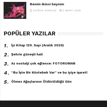
Benim ikinci beynim
DOĞAN GÜNDÜZ
2 MART 2026
POPÜLER YAZILAR
1․
İyi Kitap 129. Sayı (Aralık 2020)
2․
Şehrin güneşli hali
3․
Az nostalji çok eğlence: FOTOROMAN
4․
“Bu İşte Bir Köstebek Var” ve bu iyiye işaret!
5․
Ölmez Ağaçlarının Öldürüldüğü Gün