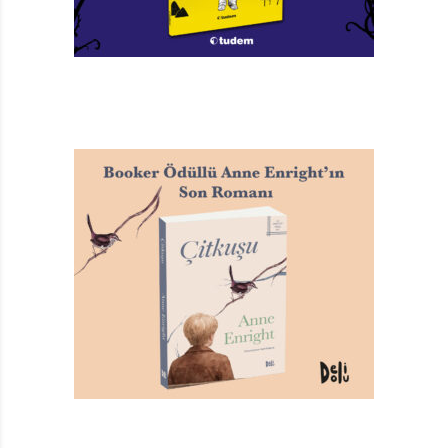
üretimine emek veren tüm paydaşların birbirlerinin
sorunlarının farkında olup çözüm için birlikte hareket
etmeleri hâlinde mümkündür.