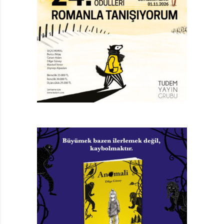
Ama belki de en önemlisi, bu soruşturmanın toplamda
çizdiği tabloyu, iki ön yazımızla bir arada
değerlendirebilmek. Kitabı insanlığın hafızası, kitabı
vücuda getirenleri de bu hafızanın taşıyıcıları olarak
ele aldığımızda birbirinden ayrık gibi duran pek çok
meselenin aslında bir bütünün parçaları olduğunu
görebiliriz. Özgürlük, eşitlik, demokrasi, adalet, barış
gibi insanlığın evrensel değerleri, iyi edebiyattan ve
nitelikli yayıncılıktan ayrı düşünülemez. Sansür ya da
yayımlama özgürlüğünün önündeki yasal engeller gibi
sadece yayıncılığı ilgilendirdiği düşünülen uygulamalar,
özünde insanlığın bu önemli değerlerini hedef alır. Bu
değerlerin taşıyıcısı kitabın üreticileri ise saldırıları ilk
elden göğüslemek zorunda olanlardır. Nitelikli
yayıncılık, gerektiğinde bedel ödemeyi göze alıp
doğruyu savunabilmeyi gerektirir. Bu da ancak kitap