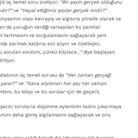
ili üç temel soru üretiyor:
“Bir şeyin gerçek olduğunu
ıdır?”
ve
“Hayal ettiğimiz şeyler gerçek midir?”
ünyasının olası kavrayış ve algısına yönelik olarak ve
ndan da çocuğun verdiği varsayılan bu yanıtlar
ni tartmasını ve sorgulamasını sağlayacak yeni
nda parmak kaldırıp söz alıyor ve özetleyici,
u soruları sordum, çünkü böylece…”
diye başlayan
rtiyor.
itabının üç temel sorusu da
“Her zaman gerçeği
 yarar?”
ve
“Sana söylenen her şey her zaman
ntem, bu kitap ve bu sorular için de geçerli.
aşarılı; sorularla düşünme eyleminin tadını çıkarmaya
amını daha geniş algılamasını sağlayacak ve onu