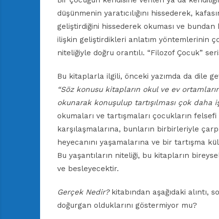
Bir çocuğun kendisine verilen ya da kendiliğind
düşünmenin yaratıcılığını hissederek, kafas
geliştirdiğini hissederek okuması ve bundan
ilişkin geliştirdikleri anlatım yöntemlerinin
niteliğiyle doğru orantılı. “Filozof Çocuk” ser
Bu kitaplarla ilgili, önceki yazımda da dile g
“Söz konusu kitapların okul ve ev ortamları
okunarak konuşulup tartışılması çok daha iş
okumaları ve tartışmaları çocukların felsefi b
karşılaşmalarına, bunların birbirleriyle çarpı
heyecanını yaşamalarına ve bir tartışma kü
Bu yaşantıların niteliği, bu kitapların birey
ve besleyecektir.
Gerçek Nedir?
kitabından aşağıdaki alıntı, so
doğurgan olduklarını göstermiyor mu?