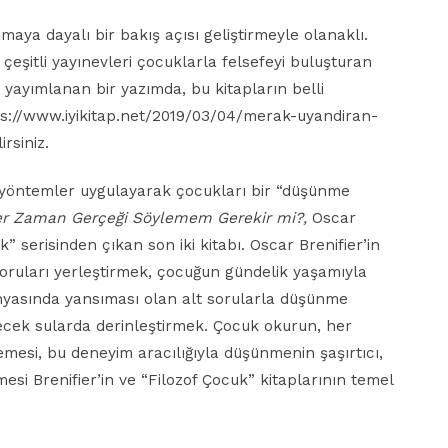
aya dayalı bir bakış açısı geliştirmeyle olanaklı.
çeşitli yayınevleri çocuklarla felsefeyi buluşturan
a yayımlanan bir yazımda, bu kitapların belli
tps://www.iyikitap.net/2019/03/04/merak-uyandiran-
rsiniz.
klı yöntemler uygulayarak çocukları bir “düşünme
r Zaman Gerçeği Söylemem Gerekir mi?,
Oscar
” serisinden çıkan son iki kitabı. Oscar Brenifier’in
oruları yerleştirmek, çocuğun gündelik yaşamıyla
ünyasında yansıması olan alt sorularla düşünme
ecek sularda derinleştirmek. Çocuk okurun, her
lemesi, bu deneyim aracılığıyla düşünmenin şaşırtıcı,
esi Brenifier’in ve “Filozof Çocuk” kitaplarının temel