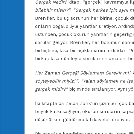
Gerçek Nedir?
kitabı, “gerçek” kavramıyla ilg
bilebilir misin?”
,
“Gerçek herkes için aynı m
Brenifier, bu üç sorunun her birine, çocuk d
onların doğal diliyle yanıtlar üretiyor. Ardı
üstünden, çocuk okurun yanıtların geçerliği
sorular geliyor. Brenifier, her bölümün sonu
birleştirici, kısa bir açıklamanın ardından
“B
birkaç kısa cümleyle sorularının amacını beli
Her Zaman Gerçeği Söylemem Gerekir mi?
k
söyleyebilir miyiz?”
,
“Yalan söylemek ne işe
gerçek midir?”
biçiminde sıralanıyor. Aynı yö
İki kitapta da Zelda Zonk’un çizimleri çok b
büyük katkı sağlıyor, okurun soruların kaps
düşünürken güldürecek hikâyeler üretiyor.