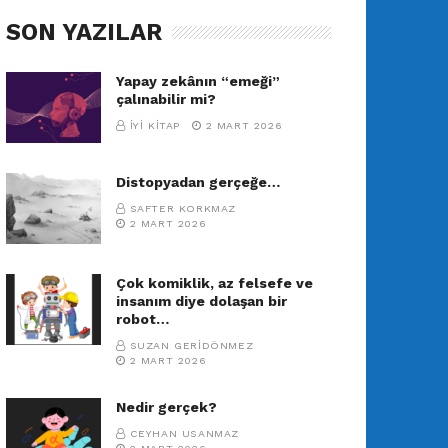
SON YAZILAR
Yapay zekânın “emeği”
çalınabilir mi?
İYI KITAP
2 MART 2026
Distopyadan gerçeğe…
SAFTER KORKMAZ
2 MART 2026
Çok komiklik, az felsefe ve
insanım diye dolaşan bir
robot…
SUZAN GERIDÖNMEZ
2 MART 2026
Nedir gerçek?
CEYHAN USANMAZ