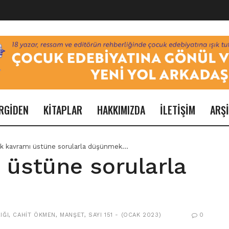
RGİDEN
KİTAPLAR
HAKKIMIZDA
İLETİŞİM
ARŞ
k kavramı üstüne sorularla düşünmek…
 üstüne sorularla
IĞI
,
CAHIT ÖKMEN
,
MANŞET
,
SAYI 151 - (OCAK 2023)
0