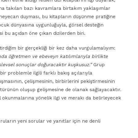
en eline aldığı felsefi dizi kitaplarını ilgi duyarak,
ına takılan bazı kavramlara birtakım yaklaşımlar
 heyecan duyması, bu kitapların düşünme pratiğine
 çocuk dünyasına uygunluğuyla, görsel desteğin
isi bu açıdan öne çıkan dizilerden biri.
etirdiğim bir gerçekliği bir kez daha vurgulamalıyım:
nda öğretmen ve ebeveyn katılımlarıyla birlikte
levsel sonuçlar doğuracaktır kuşkusuz.”
Grup
ir problemle ilgili farklı bakış açılarıyla
şmasının, çelişmesinin, birbirlerini pekiştirmesinin
ltürünün oluşup gelişmesine de olanak sağlayacaktır.
sel okunmalarına yönelik ilgi ve merakı da belirleyecek
ruların yeni sorular ve yanıtlar için ne denli