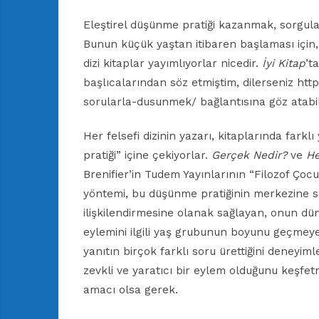
Eleştirel düşünme pratiği kazanmak, sorgulam
Bunun küçük yaştan itibaren başlaması için, 
dizi kitaplar yayımlıyorlar nicedir.
İyi Kitap
’t
başlıcalarından söz etmiştim, dilerseniz ht
sorularla-dusunmek/ bağlantısına göz atabili
Her felsefi dizinin yazarı, kitaplarında far
pratiği” içine çekiyorlar.
Gerçek Nedir?
ve
He
Brenifier’in Tudem Yayınlarının “Filozof Çocuk
yöntemi, bu düşünme pratiğinin merkezine s
ilişkilendirmesine olanak sağlayan, onun d
eylemini ilgili yaş grubunun boyunu geçmey
yanıtın birçok farklı soru ürettiğini deneyim
zevkli ve yaratıcı bir eylem olduğunu keşfetm
amacı olsa gerek.