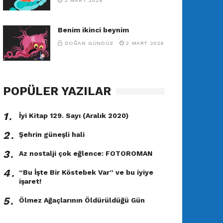
2 MART 2026
Benim ikinci beynim
DOĞAN GÜNDÜZ
2 MART 2026
POPÜLER YAZILAR
1․
İyi Kitap 129. Sayı (Aralık 2020)
2․
Şehrin güneşli hali
3․
Az nostalji çok eğlence: FOTOROMAN
4․
“Bu İşte Bir Köstebek Var” ve bu iyiye
işaret!
5․
Ölmez Ağaçlarının Öldürüldüğü Gün