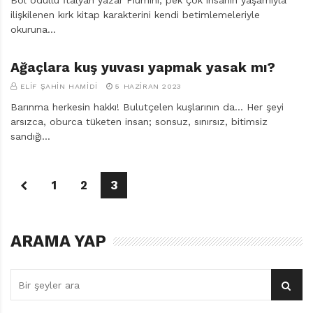
Bol ödüllü İtalyan yazar Piumini, pek çok insanın yaşamıyla
ilişkilenen kırk kitap karakterini kendi betimlemeleriyle
okuruna…
Ağaçlara kuş yuvası yapmak yasak mı?
ELIF ŞAHIN HAMIDI
5 HAZIRAN 2023
Barınma herkesin hakkı! Bulutçelen kuşlarının da… Her şeyi
arsızca, oburca tüketen insan; sonsuz, sınırsız, bitimsiz
sandığı…
1
2
3
ARAMA YAP