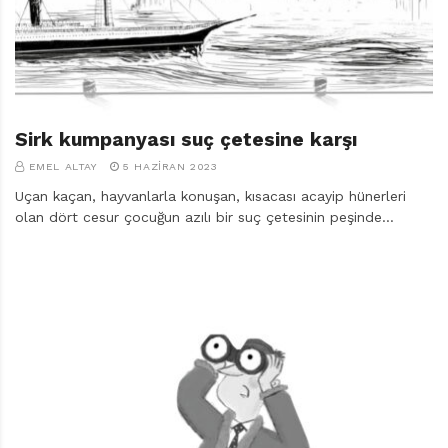
r
ı
D
e
r
g
i
Sirk kumpanyası suç çetesine karşı
s
EMEL ALTAY
5 HAZIRAN 2023
i
Uçan kaçan, hayvanlarla konuşan, kısacası acayip hünerleri
olan dört cesur çocuğun azılı bir suç çetesinin peşinde…