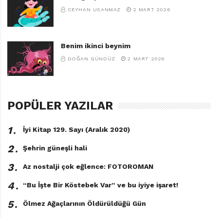
CEYHAN USANMAZ
2 MART 2026
Benim ikinci beynim
DOĞAN GÜNDÜZ
2 MART 2026
POPÜLER YAZILAR
1․
İyi Kitap 129. Sayı (Aralık 2020)
2․
Şehrin güneşli hali
3․
Az nostalji çok eğlence: FOTOROMAN
4․
“Bu İşte Bir Köstebek Var” ve bu iyiye işaret!
5․
Ölmez Ağaçlarının Öldürüldüğü Gün